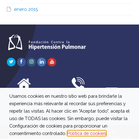
enero 2015
Twitter
Facebook
Instagram
LinkedIn
Youtube
Usamos cookies en nuestro sitio web para brindarle la
C/ Río Jordán 7 bajo
647 630 515
experiencia más relevante al recordar sus preferencias y
A 28981 Parla Madrid
661 73 42 04
info@fchp.es
repetir las visitas. Al hacer clic en "Aceptar todo", acepta el
613 22 15 27
uso de TODAS las cookies. Sin embargo, puede visitar la
Configuración de cookies para proporcionar un
© 2026 Fundación Contra la Hipertensión Pulmonar
consentimiento controlado.
Política de cookies
Registro de Actividades
|
Términos legales
|
Aviso Legal
|
Política de