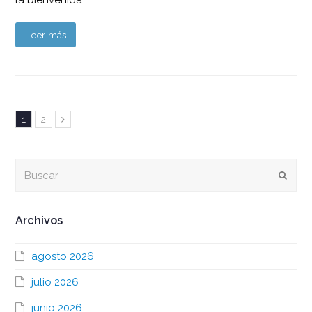
la bienvenida…
Leer más
Page
Page
1
2
Siguiente
Buscar
Envia
Archivos
agosto 2026
julio 2026
junio 2026