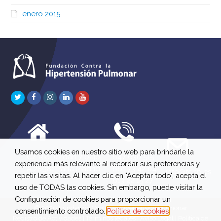
enero 2015
Twitter
Facebook
Instagram
LinkedIn
Youtube
Usamos cookies en nuestro sitio web para brindarle la
C/ Río Jordán 7 bajo
647 630 515
experiencia más relevante al recordar sus preferencias y
A 28981 Parla Madrid
661 73 42 04
info@fchp.es
repetir las visitas. Al hacer clic en "Aceptar todo", acepta el
613 22 15 27
uso de TODAS las cookies. Sin embargo, puede visitar la
Configuración de cookies para proporcionar un
© 2026 Fundación Contra la Hipertensión Pulmonar
consentimiento controlado.
Política de cookies
Registro de Actividades
|
Términos legales
|
Aviso Legal
|
Política de