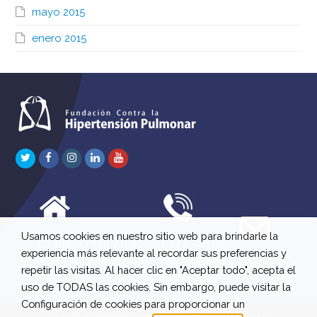
mayo 2015
enero 2015
Twitter
Facebook
Instagram
LinkedIn
Youtube
Usamos cookies en nuestro sitio web para brindarle la
C/ Río Jordán 7 bajo
647 630 515
experiencia más relevante al recordar sus preferencias y
A 28981 Parla Madrid
661 73 42 04
info@fchp.es
repetir las visitas. Al hacer clic en "Aceptar todo", acepta el
613 22 15 27
uso de TODAS las cookies. Sin embargo, puede visitar la
Configuración de cookies para proporcionar un
© 2026 Fundación Contra la Hipertensión Pulmonar