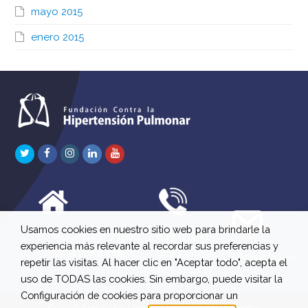
mayo 2015
enero 2015
Twitter
Facebook
Instagram
LinkedIn
Youtube
Usamos cookies en nuestro sitio web para brindarle la
C/ Río Jordán 7 bajo
647 630 515
experiencia más relevante al recordar sus preferencias y
A 28981 Parla Madrid
661 73 42 04
info@fchp.es
repetir las visitas. Al hacer clic en "Aceptar todo", acepta el
613 22 15 27
uso de TODAS las cookies. Sin embargo, puede visitar la
Configuración de cookies para proporcionar un
© 2026 Fundación Contra la Hipertensión Pulmonar