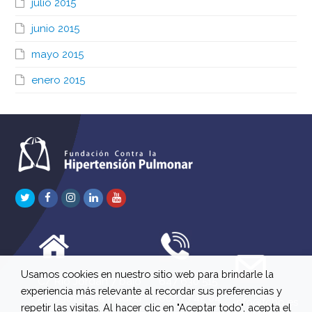
julio 2015
junio 2015
mayo 2015
enero 2015
Twitter
Facebook
Instagram
LinkedIn
Youtube
Usamos cookies en nuestro sitio web para brindarle la
C/ Río Jordán 7 bajo
647 630 515
experiencia más relevante al recordar sus preferencias y
A 28981 Parla Madrid
661 73 42 04
info@fchp.es
repetir las visitas. Al hacer clic en "Aceptar todo", acepta el