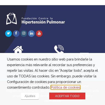
Twitter
Facebook
Instagram
LinkedIn
Youtube
Usamos cookies en nuestro sitio web para brindarle la
C/ Río Jordán 7 bajo
647 630 515
experiencia más relevante al recordar sus preferencias y
A 28981 Parla Madrid
661 73 42 04
info@fchp.es
repetir las visitas. Al hacer clic en "Aceptar todo", acepta el
613 22 15 27
uso de TODAS las cookies. Sin embargo, puede visitar la
Configuración de cookies para proporcionar un
© 2026 Fundación Contra la Hipertensión Pulmonar
consentimiento controlado.
Política de cookies
Registro de Actividades
|
Términos legales
|
Aviso Legal
|
Política de
privacidad
|
Política de cookies
|
Política de devoluciones y
Ajustes
ACEPTAR TODO
reembolsos