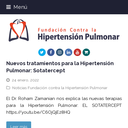
Menú
Twitter
Facebook
Instagram
LinkedIn
Youtube
Xing
Nuevos tratamientos para la Hipertensión
Pulmonar: Sotatercept
24 enero, 2022
Noticias Fundación contra la Hipertensión Pulmonar
El Dr. Roham Zamanian nos explica las nuevas terapias
para la Hipertensión Pulmonar: EL SOTATERCEPT
https://youtu.be/C6OjQjE28HQ
Leer más