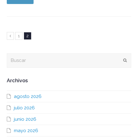
Page
Page
Anterior
1
2
Buscar
Envia
Archivos
agosto 2026
julio 2026
junio 2026
mayo 2026