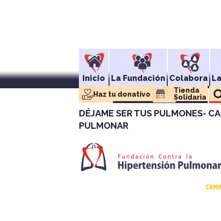
Inicio
La Fundación
Colabora
L
Tienda 
Haz tu donativo
Solidaria
DÉJAME SER TUS PULMONES- CA
PULMONAR