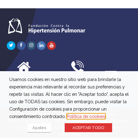
Twitter
Facebook
Instagram
LinkedIn
Youtube
Usamos cookies en nuestro sitio web para brindarle la
C/ Río Jordán 7 bajo
647 630 515
experiencia más relevante al recordar sus preferencias y
A 28981 Parla Madrid
661 73 42 04
info@fchp.es
repetir las visitas. Al hacer clic en "Aceptar todo", acepta el
613 22 15 27
uso de TODAS las cookies. Sin embargo, puede visitar la
Configuración de cookies para proporcionar un
© 2026 Fundación Contra la Hipertensión Pulmonar
consentimiento controlado.
Política de cookies
Registro de Actividades
|
Términos legales
|
Aviso Legal
|
Política de
privacidad
|
Política de cookies
|
Política de devoluciones y
Ajustes
ACEPTAR TODO
reembolsos