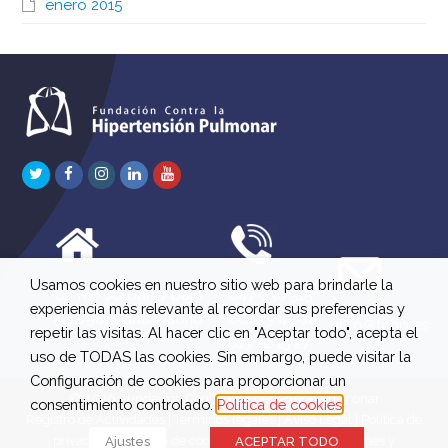
enero 2015
Twitter
Facebook
Instagram
LinkedIn
Youtube
Usamos cookies en nuestro sitio web para brindarle la
C/ Río Jordán 7 bajo
647 630 515
experiencia más relevante al recordar sus preferencias y
A 28981 Parla Madrid
661 73 42 04
info@fchp.es
repetir las visitas. Al hacer clic en "Aceptar todo", acepta el
613 22 15 27
uso de TODAS las cookies. Sin embargo, puede visitar la
Configuración de cookies para proporcionar un
© 2026 Fundación Contra la Hipertensión Pulmonar
consentimiento controlado.
Política de cookies
Registro de Actividades
|
Términos legales
|
Aviso Legal
|
Política de
privacidad
|
Política de cookies
|
Política de devoluciones y
Ajustes
ACEPTAR TODO