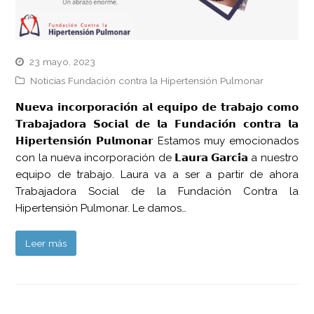
23 mayo, 2023
Noticias Fundación contra la Hipertensión Pulmonar
𝗡𝘂𝗲𝘃𝗮 𝗶𝗻𝗰𝗼𝗿𝗽𝗼𝗿𝗮𝗰𝗶𝗼́𝗻 𝗮𝗹 𝗲𝗾𝘂𝗶𝗽𝗼 𝗱𝗲 𝘁𝗿𝗮𝗯𝗮𝗷𝗼 𝗰𝗼𝗺𝗼
𝗧𝗿𝗮𝗯𝗮𝗷𝗮𝗱𝗼𝗿𝗮 𝗦𝗼𝗰𝗶𝗮𝗹 𝗱𝗲 𝗹𝗮 𝗙𝘂𝗻𝗱𝗮𝗰𝗶𝗼́𝗻 𝗰𝗼𝗻𝘁𝗿𝗮 𝗹𝗮
𝗛𝗶𝗽𝗲𝗿𝘁𝗲𝗻𝘀𝗶𝗼́𝗻 𝗣𝘂𝗹𝗺𝗼𝗻𝗮𝗿 Estamos muy emocionados
con la nueva incorporación de 𝗟𝗮𝘂𝗿𝗮 𝗚𝗮𝗿𝗰𝗶́𝗮 a nuestro
equipo de trabajo. Laura va a ser a partir de ahora
Trabajadora Social de la Fundación Contra la
Hipertensión Pulmonar. Le damos…
Leer más