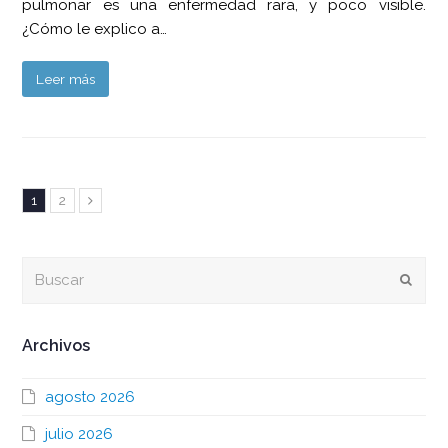
pulmonar es una enfermedad rara, y poco visible.
¿Cómo le explico a…
Leer más
Page
Page
1
2
Siguiente
Buscar
Envia
Archivos
agosto 2026
julio 2026