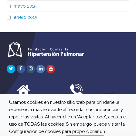
mayo 2015
enero 2015
Twitter
Facebook
Instagram
LinkedIn
Youtube
Usamos cookies en nuestro sitio web para brindarle la
C/ Río Jordán 7 bajo
647 630 515
experiencia más relevante al recordar sus preferencias y
A 28981 Parla Madrid
661 73 42 04
info@fchp.es
repetir las visitas. Al hacer clic en "Aceptar todo", acepta el
613 22 15 27
uso de TODAS las cookies. Sin embargo, puede visitar la
Configuración de cookies para proporcionar un