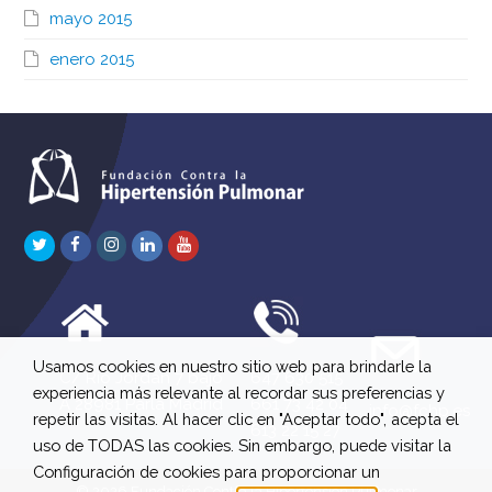
mayo 2015
enero 2015
Twitter
Facebook
Instagram
LinkedIn
Youtube
Usamos cookies en nuestro sitio web para brindarle la
C/ Río Jordán 7 bajo
647 630 515
experiencia más relevante al recordar sus preferencias y
A 28981 Parla Madrid
661 73 42 04
info@fchp.es
repetir las visitas. Al hacer clic en "Aceptar todo", acepta el
613 22 15 27
uso de TODAS las cookies. Sin embargo, puede visitar la
Configuración de cookies para proporcionar un
© 2026 Fundación Contra la Hipertensión Pulmonar