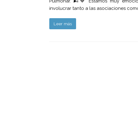
Pulmonar. 🌬️💙 Estamos muy emociona
involucrar tanto a las asociaciones com
Leer más