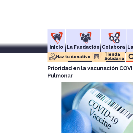
Inicio
La Fundación
Colabora
L
Tienda 
Haz tu donativo
Solidaria
Prioridad en la vacunación COVI
Pulmonar