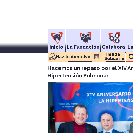
Inicio
La Fundación
Colabora
L
Tienda 
Haz tu donativo
Solidaria
Hacemos un repaso por el XIV An
Hipertensión Pulmonar