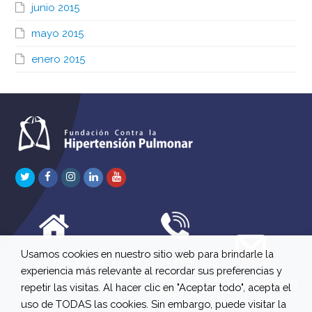
junio 2015
mayo 2015
enero 2015
Twitter
Facebook
Instagram
LinkedIn
Youtube
Usamos cookies en nuestro sitio web para brindarle la
C/ Río Jordán 7 bajo
647 630 515
experiencia más relevante al recordar sus preferencias y
A 28981 Parla Madrid
661 73 42 04
info@fchp.es
repetir las visitas. Al hacer clic en "Aceptar todo", acepta el
613 22 15 27
uso de TODAS las cookies. Sin embargo, puede visitar la