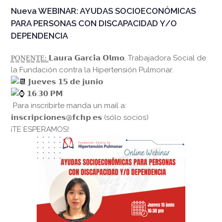
Nueva WEBINAR: AYUDAS SOCIOECONÓMICAS
PARA PERSONAS CON DISCAPACIDAD Y/O
DEPENDENCIA
P̳O̳N̳E̳N̳T̳E̳:̳ 𝗟𝗮𝘂𝗿𝗮 𝗚𝗮𝗿𝗰𝗶́𝗮 𝗢𝗹𝗺𝗼, Trabajadora Social de
la Fundación contra la Hipertensión Pulmonar.
𝗝𝘂𝗲𝘃𝗲𝘀 𝟭𝟱 𝗱𝗲 𝗷𝘂𝗻𝗶𝗼
𝟭𝟲:𝟯𝟬 𝗣𝗠
Para inscribirte manda un mail a:
𝗶𝗻𝘀𝗰𝗿𝗶𝗽𝗰𝗶𝗼𝗻𝗲𝘀@𝗳𝗰𝗵𝗽.𝗲𝘀 (sólo socios)
¡TE ESPERAMOS!