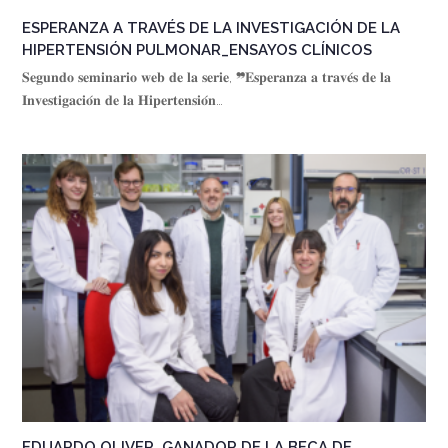
ESPERANZA A TRAVÉS DE LA INVESTIGACIÓN DE LA
HIPERTENSIÓN PULMONAR_ENSAYOS CLÍNICOS
𝐒𝐞𝐠𝐮𝐧𝐝𝐨 𝐬𝐞𝐦𝐢𝐧𝐚𝐫𝐢𝐨 𝐰𝐞𝐛 𝐝𝐞 𝐥𝐚 𝐬𝐞𝐫𝐢𝐞, ❞𝐄𝐬𝐩𝐞𝐫𝐚𝐧𝐳𝐚 𝐚 𝐭𝐫𝐚𝐯𝐞́𝐬 𝐝𝐞 𝐥𝐚
𝐈𝐧𝐯𝐞𝐬𝐭𝐢𝐠𝐚𝐜𝐢𝐨́𝐧 𝐝𝐞 𝐥𝐚 𝐇𝐢𝐩𝐞𝐫𝐭𝐞𝐧𝐬𝐢𝐨́𝐧…
EDUARDO OLIVER, GANADOR DE LA BECA DE