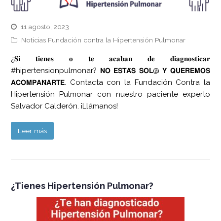
11 agosto, 2023
Noticias Fundación contra la Hipertensión Pulmonar
¿𝐒𝐢 𝐭𝐢𝐞𝐧𝐞𝐬 𝐨 𝐭𝐞 𝐚𝐜𝐚𝐛𝐚𝐧 𝐝𝐞 𝐝𝐢𝐚𝐠𝐧𝐨𝐬𝐭𝐢𝐜𝐚𝐫
#hipertensionpulmonar? 𝗡𝗢 𝗘𝗦𝗧𝗔́𝗦 𝗦𝗢𝗟@ 𝗬 𝗤𝗨𝗘𝗥𝗘𝗠𝗢𝗦
𝗔𝗖𝗢𝗠𝗣𝗔𝗡̃𝗔𝗥𝗧𝗘. Contacta con la Fundación Contra la
Hipertensión Pulmonar con nuestro paciente experto
Salvador Calderón. ¡Llámanos!
Leer más
¿Tienes Hipertensión Pulmonar?