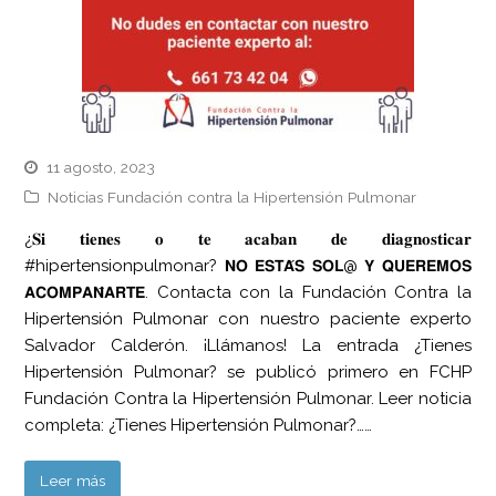
11 agosto, 2023
Noticias Fundación contra la Hipertensión Pulmonar
¿𝐒𝐢 𝐭𝐢𝐞𝐧𝐞𝐬 𝐨 𝐭𝐞 𝐚𝐜𝐚𝐛𝐚𝐧 𝐝𝐞 𝐝𝐢𝐚𝐠𝐧𝐨𝐬𝐭𝐢𝐜𝐚𝐫
#hipertensionpulmonar? 𝗡𝗢 𝗘𝗦𝗧𝗔́𝗦 𝗦𝗢𝗟@ 𝗬 𝗤𝗨𝗘𝗥𝗘𝗠𝗢𝗦
𝗔𝗖𝗢𝗠𝗣𝗔𝗡̃𝗔𝗥𝗧𝗘. Contacta con la Fundación Contra la
Hipertensión Pulmonar con nuestro paciente experto
Salvador Calderón. ¡Llámanos! La entrada ¿Tienes
Hipertensión Pulmonar? se publicó primero en FCHP
Fundación Contra la Hipertensión Pulmonar. Leer noticia
completa: ¿Tienes Hipertensión Pulmonar?……
Leer más