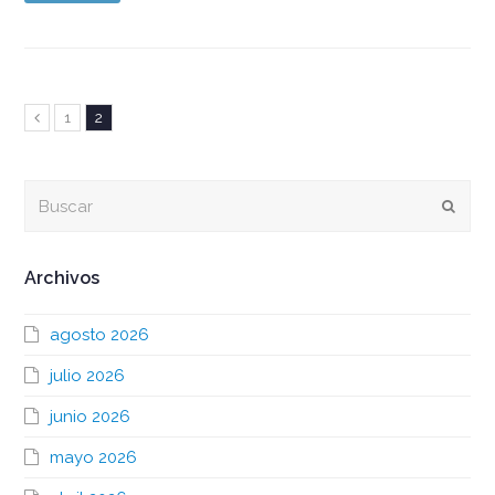
Page
Page
Anterior
1
2
Buscar
Envia
Archivos
agosto 2026
julio 2026
junio 2026
mayo 2026