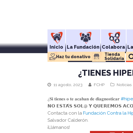
Inicio
La Fundación
Colabora
L
Tienda 
Haz tu donativo
Solidaria
¿TIENES HIP
11 agosto, 2023
FCHP
Noticias
¿𝐒𝐢 𝐭𝐢𝐞𝐧𝐞𝐬 𝐨 𝐭𝐞 𝐚𝐜𝐚𝐛𝐚𝐧 𝐝𝐞 𝐝𝐢𝐚𝐠𝐧𝐨𝐬𝐭𝐢𝐜𝐚𝐫
#hipe
𝗡𝗢 𝗘𝗦𝗧𝗔́𝗦 𝗦𝗢𝗟@ 𝗬 𝗤𝗨𝗘𝗥𝗘𝗠𝗢𝗦 𝗔𝗖𝗢
Contacta con la
Fundación Contra la Hi
Salvador Calderón.
¡Llámanos!