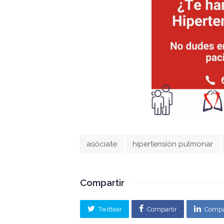
asóciate
hipertensión pulmonar
Compartir
Twittear
Compartir
Compa