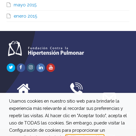
mayo 2015
enero 2015
Twitter
Facebook
Instagram
LinkedIn
Youtube
Usamos cookies en nuestro sitio web para brindarle la
C/ Río Jordán 7 bajo
647 630 515
experiencia más relevante al recordar sus preferencias y
A 28981 Parla Madrid
661 73 42 04
info@fchp.es
repetir las visitas. Al hacer clic en "Aceptar todo", acepta el
613 22 15 27
uso de TODAS las cookies. Sin embargo, puede visitar la
Configuración de cookies para proporcionar un
© 2026 Fundación Contra la Hipertensión Pulmonar