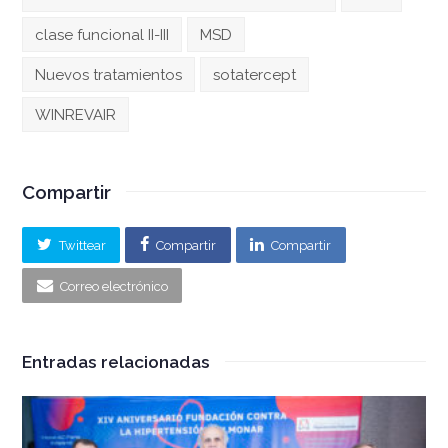
clase funcional II-III
MSD
Nuevos tratamientos
sotatercept
WINREVAIR
Compartir
Twittear
Compartir
Compartir
Correo electrónico
Entradas relacionadas