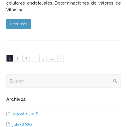
celulares endoteliales. Determinaciones de valores de
Vitamina…
Leer más
Page
Page
Page
Page
Page
1
2
3
4
…
11
Siguiente
Buscar
Envia
Archivos
agosto 2026
julio 2026