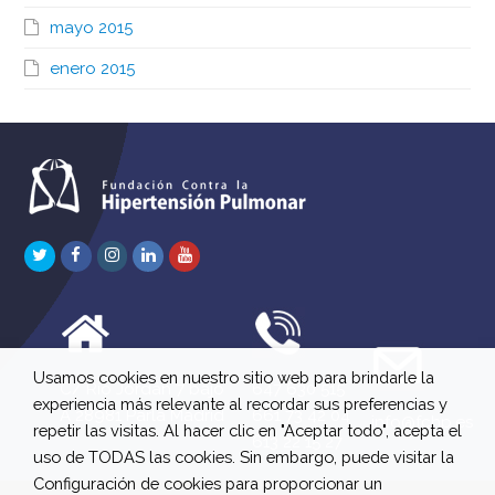
mayo 2015
enero 2015
Twitter
Facebook
Instagram
LinkedIn
Youtube
Usamos cookies en nuestro sitio web para brindarle la
C/ Río Jordán 7 bajo
647 630 515
experiencia más relevante al recordar sus preferencias y
A 28981 Parla Madrid
661 73 42 04
info@fchp.es
repetir las visitas. Al hacer clic en "Aceptar todo", acepta el
613 22 15 27
uso de TODAS las cookies. Sin embargo, puede visitar la
Configuración de cookies para proporcionar un