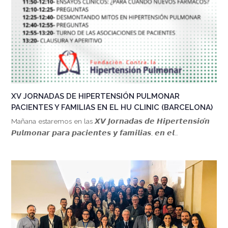
XV JORNADAS DE HIPERTENSIÓN PULMONAR
PACIENTES Y FAMILIAS EN EL HU CLINIC (BARCELONA)
Mañana estaremos en las 𝙓𝙑 𝙅𝙤𝙧𝙣𝙖𝙙𝙖𝙨 𝙙𝙚 𝙃𝙞𝙥𝙚𝙧𝙩𝙚𝙣𝙨𝙞𝙤́𝙣
𝙋𝙪𝙡𝙢𝙤𝙣𝙖𝙧 𝙥𝙖𝙧𝙖 𝙥𝙖𝙘𝙞𝙚𝙣𝙩𝙚𝙨 𝙮 𝙛𝙖𝙢𝙞𝙡𝙞𝙖𝙨, 𝙚𝙣 𝙚𝙡…