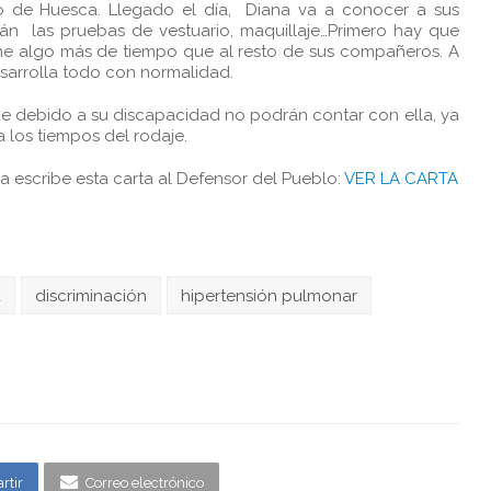
lo de Huesca. Llegado el día, Diana va a conocer a sus
n las pruebas de vestuario, maquillaje…Primero hay que
pone algo más de tiempo que al resto de sus compañeros. A
esarrolla todo con normalidad.
ue debido a su discapacidad no podrán contar con ella, ya
 los tiempos del rodaje.
ana escribe esta carta al Defensor del Pueblo:
VER LA CARTA
d
discriminación
hipertensión pulmonar
rtir
Correo electrónico