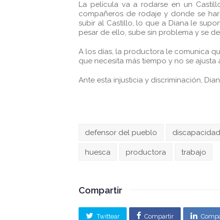
La película va a rodarse en un Castil
compañeros de rodaje y donde se hará
subir al Castillo, lo que a Diana le su
pesar de ello, sube sin problema y se d
A los días, la productora le comunica q
que necesita más tiempo y no se ajusta a
Ante esta injusticia y discriminación, Di
defensor del pueblo
discapacida
huesca
productora
trabajo
Compartir
Twittear
Compartir
Compa