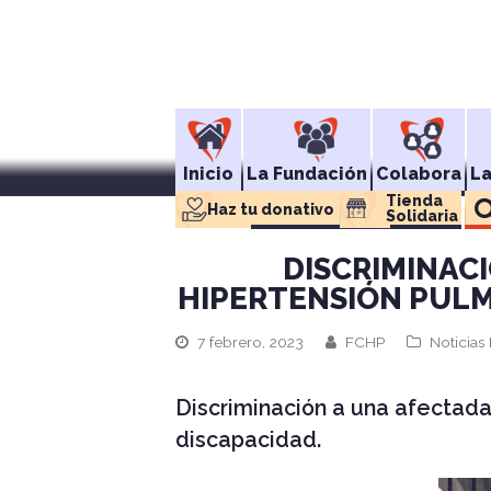
Inicio
La Fundación
Colabora
L
Tienda 
Haz tu donativo
Solidaria
DISCRIMINAC
HIPERTENSIÓN PULM
7 febrero, 2023
FCHP
Noticias
Discriminación a una afectad
discapacidad.