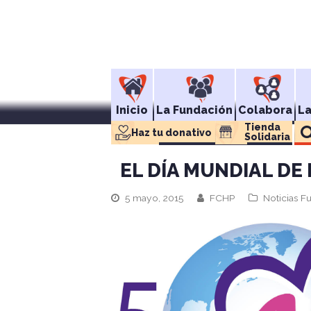
Inicio
La Fundación
Colabora
L
Tienda 
Haz tu donativo
Solidaria
EL DÍA MUNDIAL D
5 mayo, 2015
FCHP
Noticias F