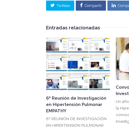
Twittear
Compartir
Compa
Entradas relacionadas
Convo
Inves
6ª Reunión de Investigación
Un año
en Hipertensión Pulmonar
la Hip
EMPATHY
convoc
6ª REUNIÓN DE INVESTIGACIÓN
Investi
EN HIPERTENSIÓN PULMONAR