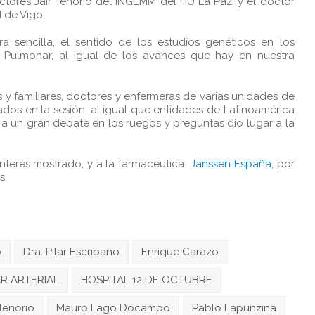
octores Jair Tenorio del INGEMM del HU La Paz, y el doctor
 de Vigo.
 sencilla, el sentido de los estudios genéticos en los
n Pulmonar, al igual de los avances que hay en nuestra
y familiares, doctores y enfermeras de varias unidades de
dos en la sesión, al igual que entidades de Latinoamérica
a un gran debate en los ruegos y preguntas dio lugar a la
interés mostrado, y a la farmacéutica
Janssen España
, por
s.
o
Dra. Pilar Escribano
Enrique Carazo
R ARTERIAL
HOSPITAL 12 DE OCTUBRE
 Tenorio
Mauro Lago Docampo
Pablo Lapunzina