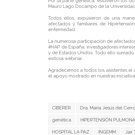
Por la parte genética, estuvieron los d
Mauro Lago Docampo de la Universidad
Todos ellos, expusieron de una manera
afectados y familiares de Hipertensió
enfermedad.
La numerosa participación de afectados 
#HAP de España, investigadores interesa
y de Estados Unidos. Todo ello sumado 
exitosa webinar.
Agradecemos a todos los asistentes el 
el apoyo mostrado en nuestras iniciativa
CIBERER
Dra. María Jesús del Cerr
genética
HIPERTENSIÓN PULMONA
HOSPITAL LA PAZ
INGEMM
Jair