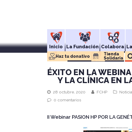
Inicio
La Fundación
Colabora
L
Tienda 
Haz tu donativo
Solidaria
ÉXITO EN LA WEBINA
Y LA CLÍNICA EN
28 octubre, 2020
FCHP
Notici
0 comentarios
II Webinar PASION HP POR LA GENÉT