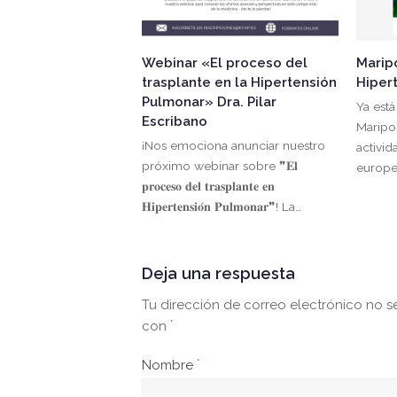
Webinar «El proceso del
Marip
trasplante en la Hipertensión
Hiper
Pulmonar» Dra. Pilar
Ya está
Escribano
Maripo
¡Nos emociona anunciar nuestro
activid
próximo webinar sobre ❞𝐄𝐥
europe
𝐩𝐫𝐨𝐜𝐞𝐬𝐨 𝐝𝐞𝐥 𝐭𝐫𝐚𝐬𝐩𝐥𝐚𝐧𝐭𝐞 𝐞𝐧
𝐇𝐢𝐩𝐞𝐫𝐭𝐞𝐧𝐬𝐢𝐨́𝐧 𝐏𝐮𝐥𝐦𝐨𝐧𝐚𝐫❞! La…
Deja una respuesta
Tu dirección de correo electrónico no s
con
*
Nombre
*