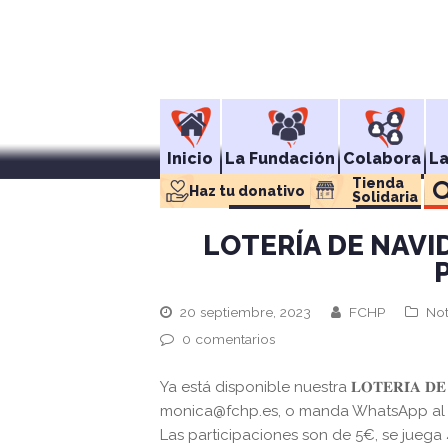
Inicio
La Fundación
Colabora
L
Tienda 
Haz tu donativo
Solidaria
LOTERÍA DE NAVI
20 septiembre, 2023
FCHP
Not
0 comentarios
Ya está disponible nuestra 𝐋𝐎𝐓𝐄𝐑𝐈́𝐀 𝐃
monica@fchp.es, o manda WhatsApp al 6
Las participaciones son de 5€, se juega