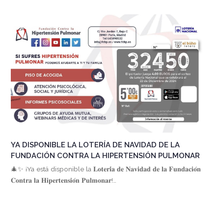
YA DISPONIBLE LA LOTERÍA DE NAVIDAD DE LA
FUNDACIÓN CONTRA LA HIPERTENSIÓN PULMONAR
🎄✨ ¡Ya está disponible la 𝐋𝐨𝐭𝐞𝐫𝐢́𝐚 𝐝𝐞 𝐍𝐚𝐯𝐢𝐝𝐚𝐝 𝐝𝐞 𝐥𝐚 𝐅𝐮𝐧𝐝𝐚𝐜𝐢𝐨́𝐧
𝐂𝐨𝐧𝐭𝐫𝐚 𝐥𝐚 𝐇𝐢𝐩𝐞𝐫𝐭𝐞𝐧𝐬𝐢𝐨́𝐧 𝐏𝐮𝐥𝐦𝐨𝐧𝐚𝐫!…