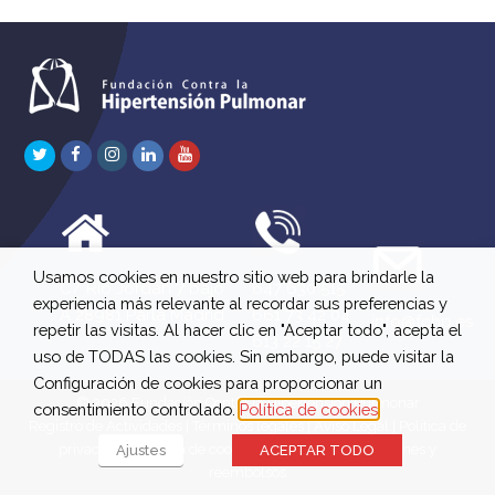
Twitter
Facebook
Instagram
LinkedIn
Youtube
Usamos cookies en nuestro sitio web para brindarle la
C/ Río Jordán 7 bajo
647 630 515
experiencia más relevante al recordar sus preferencias y
A 28981 Parla Madrid
661 73 42 04
info@fchp.es
repetir las visitas. Al hacer clic en "Aceptar todo", acepta el
613 22 15 27
uso de TODAS las cookies. Sin embargo, puede visitar la
Configuración de cookies para proporcionar un
© 2026 Fundación Contra la Hipertensión Pulmonar
consentimiento controlado.
Política de cookies
Registro de Actividades
|
Términos legales
|
Aviso Legal
|
Política de
privacidad
|
Política de cookies
|
Política de devoluciones y
Ajustes
ACEPTAR TODO
reembolsos