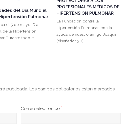
PROTECTORAS A LOS
PROFESIONALES MÉDICOS DE
idades del Día Mundial
HIPERTENSIÓN PULMONAR
 Hipertensión Pulmonar
La Fundación contra la
rca el 5 de mayo: Día
Hipertensión Pulmonar, con la
l de la Hipertensión
ayuda de nuestro amigo Joaquín
ar Durante todo el…
(diseñador 3D),…
erá publicada.
Los campos obligatorios están marcados
Correo electrónico
*