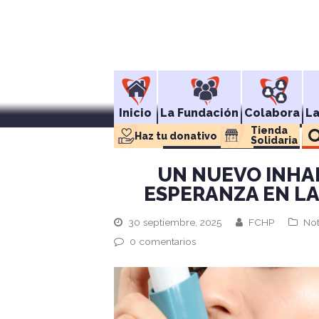
Inicio
La Fundación
Colabora
L
Tienda 
Haz tu donativo
Solidaria
UN NUEVO INHA
ESPERANZA EN L
30 septiembre, 2025
FCHP
Not
0 comentarios