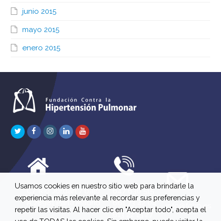
junio 2015
mayo 2015
enero 2015
Twitter
Facebook
Instagram
LinkedIn
Youtube
Usamos cookies en nuestro sitio web para brindarle la
C/ Río Jordán 7 bajo
647 630 515
experiencia más relevante al recordar sus preferencias y
A 28981 Parla Madrid
661 73 42 04
info@fchp.es
repetir las visitas. Al hacer clic en "Aceptar todo", acepta el
613 22 15 27