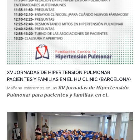
XV JORNADAS DE HIPERTENSIÓN PULMONAR
PACIENTES Y FAMILIAS EN EL HU CLINIC (BARCELONA)
Mañana estaremos en las 𝙓𝙑 𝙅𝙤𝙧𝙣𝙖𝙙𝙖𝙨 𝙙𝙚 𝙃𝙞𝙥𝙚𝙧𝙩𝙚𝙣𝙨𝙞𝙤́𝙣
𝙋𝙪𝙡𝙢𝙤𝙣𝙖𝙧 𝙥𝙖𝙧𝙖 𝙥𝙖𝙘𝙞𝙚𝙣𝙩𝙚𝙨 𝙮 𝙛𝙖𝙢𝙞𝙡𝙞𝙖𝙨, 𝙚𝙣 𝙚𝙡…