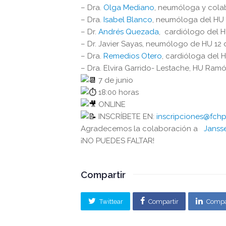
– Dra.
Olga Mediano
, neumóloga y cola
– Dra.
Isabel Blanco
, neumóloga del HU 
– Dr.
Andrés Quezada
, cardiólogo del H
– Dr. Javier Sayas, neumólogo de HU 12 
– Dra.
Remedios Otero
, cardióloga del 
– Dra. Elvira Garrido- Lestache, HU Ramó
7 de junio
18:00 horas
ONLINE
INSCRÍBETE EN:
inscripciones@fchp
Agradecemos la colaboración a
Janss
¡NO PUEDES FALTAR!
Compartir
Twittear
Compartir
Compa