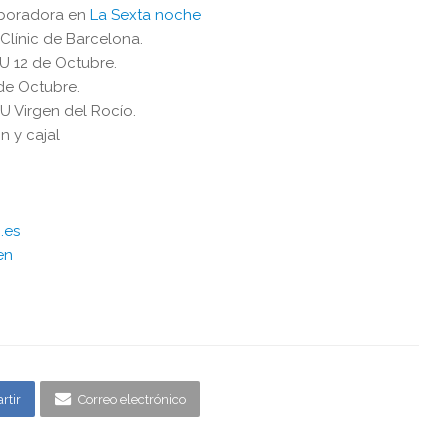
boradora en
La Sexta noche
Clínic de Barcelona.
U 12 de Octubre.
de Octubre.
HU Virgen del Rocío.
n y cajal
.es
en
rtir
Correo electrónico