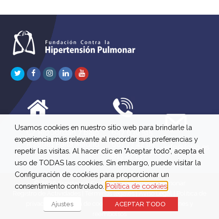
Twitter
Facebook
Instagram
LinkedIn
Youtube
Usamos cookies en nuestro sitio web para brindarle la
C/ Río Jordán 7 bajo
647 630 515
experiencia más relevante al recordar sus preferencias y
A 28981 Parla Madrid
661 73 42 04
info@fchp.es
repetir las visitas. Al hacer clic en "Aceptar todo", acepta el
613 22 15 27
uso de TODAS las cookies. Sin embargo, puede visitar la
Configuración de cookies para proporcionar un
© 2026 Fundación Contra la Hipertensión Pulmonar
consentimiento controlado.
Política de cookies
Registro de Actividades
|
Términos legales
|
Aviso Legal
|
Política de
privacidad
|
Política de cookies
|
Política de devoluciones y
Ajustes
ACEPTAR TODO
reembolsos