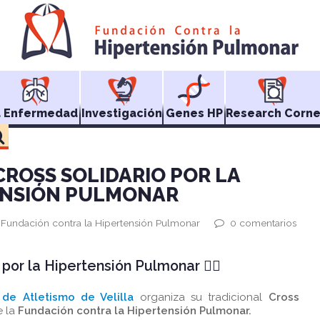
a Enfermedad
Investigación
Genes HP
Research Corne
CROSS SOLIDARIO POR LA
ENSIÓN PULMONAR
s Fundación contra la Hipertensión Pulmonar
0 comentarios
o por la Hipertensión Pulmonar
🏃‍♀️
 de Atletismo de Velilla
organiza su tradicional
Cross
e la
Fundación contra la Hipertensión Pulmonar.