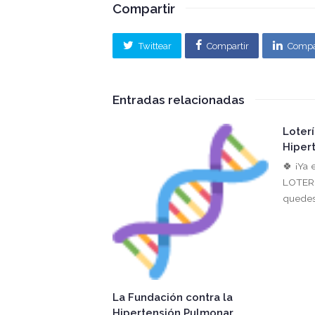
Compartir
Twittear
Compartir
Compa
Entradas relacionadas
Loter
Hiper
🍀 ¡Ya 
LOTERÍ
quedes 
La Fundación contra la
Hipertensión Pulmonar