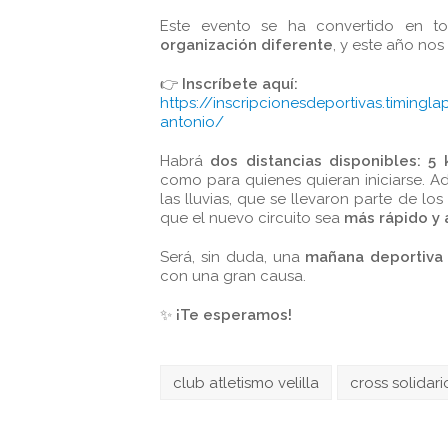
Este evento se ha convertido en t
organización diferente
, y este año nos
👉
Inscríbete aquí:
https://inscripcionesdeportivas.timingla
antonio/
Habrá
dos distancias disponibles: 5
como para quienes quieran iniciarse. A
las lluvias, que se llevaron parte de l
que el nuevo circuito sea
más rápido y 
Será, sin duda, una
mañana deportiva 
con una gran causa.
✨
¡Te esperamos!
club atletismo velilla
cross solidari