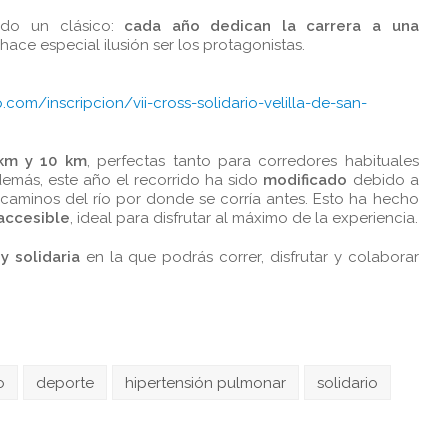
odo un clásico:
cada año dedican la carrera a una
 hace especial ilusión ser los protagonistas.
p.com/inscripcion/vii-cross-solidario-velilla-de-san-
 km y 10 km
, perfectas tanto para corredores habituales
demás, este año el recorrido ha sido
modificado
debido a
os caminos del río por donde se corría antes. Esto ha hecho
accesible
, ideal para disfrutar al máximo de la experiencia.
y solidaria
en la que podrás correr, disfrutar y colaborar
o
deporte
hipertensión pulmonar
solidario