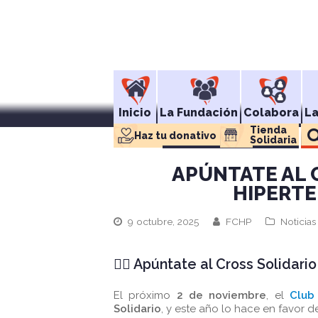
Inicio
La Fundación
Colabora
L
Tienda 
Haz tu donativo
Solidaria
APÚNTATE AL 
HIPERT
9 octubre, 2025
FCHP
Noticia
🏃‍♂️
Apúntate al Cross Solidari
El próximo
2 de noviembre
, el
Club
Solidario
, y este año lo hace en favor d