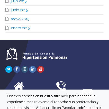
julio 2015
junio 2015
mayo 2015
enero 2015
Twitter
Facebook
Instagram
LinkedIn
Youtube
Usamos cookies en nuestro sitio web para brindarle la
C/ Río Jordán 7 bajo
647 630 515
experiencia más relevante al recordar sus preferencias y
A 28981 Parla Madrid
661 73 42 04
info@fchp.es
repetir las visitas. Al hacer clic en "Aceptar todo", acepta el