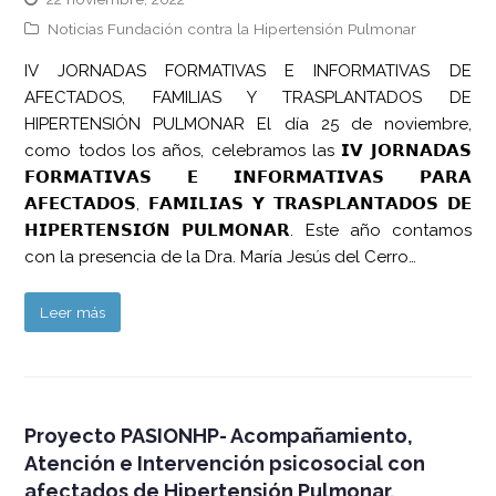
Noticias Fundación contra la Hipertensión Pulmonar
IV JORNADAS FORMATIVAS E INFORMATIVAS DE
AFECTADOS, FAMILIAS Y TRASPLANTADOS DE
HIPERTENSIÓN PULMONAR El día 25 de noviembre,
como todos los años, celebramos las 𝗜𝗩 𝗝𝗢𝗥𝗡𝗔𝗗𝗔𝗦
𝗙𝗢𝗥𝗠𝗔𝗧𝗜𝗩𝗔𝗦 𝗘 𝗜𝗡𝗙𝗢𝗥𝗠𝗔𝗧𝗜𝗩𝗔𝗦 𝗣𝗔𝗥𝗔
𝗔𝗙𝗘𝗖𝗧𝗔𝗗𝗢𝗦, 𝗙𝗔𝗠𝗜𝗟𝗜𝗔𝗦 𝗬 𝗧𝗥𝗔𝗦𝗣𝗟𝗔𝗡𝗧𝗔𝗗𝗢𝗦 𝗗𝗘
𝗛𝗜𝗣𝗘𝗥𝗧𝗘𝗡𝗦𝗜𝗢́𝗡 𝗣𝗨𝗟𝗠𝗢𝗡𝗔𝗥. Este año contamos
con la presencia de la Dra. María Jesús del Cerro…
Leer más
Proyecto PASIONHP- Acompañamiento,
Atención e Intervención psicosocial con
afectados de Hipertensión Pulmonar,