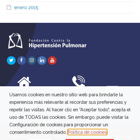
enero 2015
Twitter
Facebook
Instagram
LinkedIn
Youtube
Usamos cookies en nuestro sitio web para brindarle la
C/ Río Jordán 7 bajo
647 630 515
experiencia más relevante al recordar sus preferencias y
A 28981 Parla Madrid
661 73 42 04
info@fchp.es
repetir las visitas. Al hacer clic en "Aceptar todo", acepta el
613 22 15 27
uso de TODAS las cookies. Sin embargo, puede visitar la
Configuración de cookies para proporcionar un
© 2026 Fundación Contra la Hipertensión Pulmonar
consentimiento controlado.
Política de cookies
Registro de Actividades
|
Términos legales
|
Aviso Legal
|
Política de