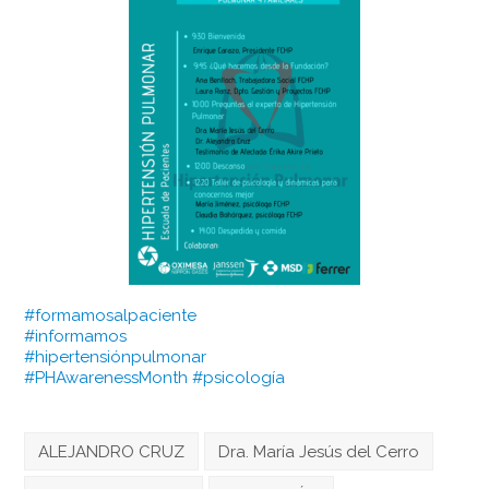
#formamosalpaciente
#informamos
#hipertensiónpulmonar
#PHAwarenessMonth
#psicología
ALEJANDRO CRUZ
Dra. María Jesús del Cerro