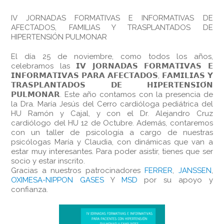
IV JORNADAS FORMATIVAS E INFORMATIVAS DE
AFECTADOS, FAMILIAS Y TRASPLANTADOS DE
HIPERTENSIÓN PULMONAR
El día 25 de noviembre, como todos los años,
celebramos las 𝗜𝗩 𝗝𝗢𝗥𝗡𝗔𝗗𝗔𝗦 𝗙𝗢𝗥𝗠𝗔𝗧𝗜𝗩𝗔𝗦 𝗘
𝗜𝗡𝗙𝗢𝗥𝗠𝗔𝗧𝗜𝗩𝗔𝗦 𝗣𝗔𝗥𝗔 𝗔𝗙𝗘𝗖𝗧𝗔𝗗𝗢𝗦, 𝗙𝗔𝗠𝗜𝗟𝗜𝗔𝗦 𝗬
𝗧𝗥𝗔𝗦𝗣𝗟𝗔𝗡𝗧𝗔𝗗𝗢𝗦 𝗗𝗘 𝗛𝗜𝗣𝗘𝗥𝗧𝗘𝗡𝗦𝗜𝗢́𝗡
𝗣𝗨𝗟𝗠𝗢𝗡𝗔𝗥. Este año contamos con la presencia de
la Dra. María Jesús del Cerro cardióloga pediátrica del
HU Ramón y Cajal, y con el Dr. Alejandro Cruz
cardiólogo del HU 12 de Octubre. Además, contaremos
con un taller de psicología a cargo de nuestras
psicólogas María y Claudia, con dinámicas que van a
estar muy interesantes. Para poder asistir, tienes que ser
socio y estar inscrito.
Gracias a nuestros patrocinadores
FERRER
,
JANSSEN
,
OXIMESA-NIPPON GASES
Y
MSD
por su apoyo y
confianza.