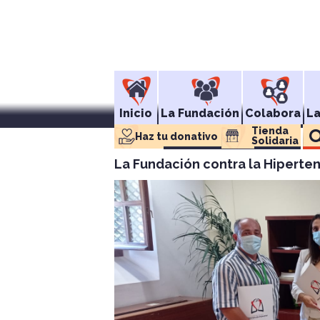
Inicio
La Fundación
Colabora
L
Tienda 
Haz tu donativo
Solidaria
La Fundación contra la Hiperte