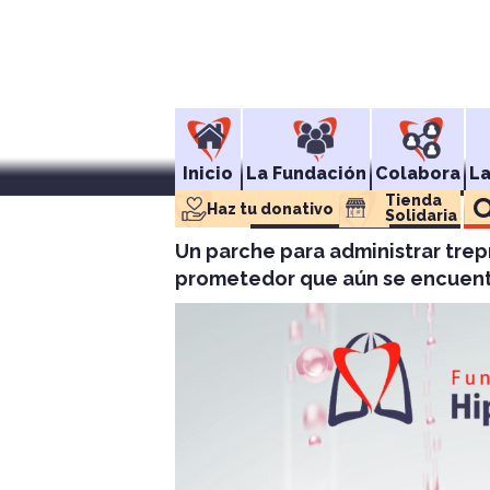
Inicio
La Fundación
Colabora
L
Tienda 
Haz tu donativo
Solidaria
Un parche para administrar trep
prometedor que aún se encuent