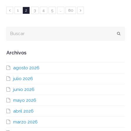
Page
Page
Page
Page
Page
Page
Anterior
1
2
3
4
5
…
80
Siguiente
Buscar
Envia
Archivos
agosto 2026
julio 2026
junio 2026
mayo 2026
abril 2026
marzo 2026