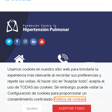
Twitter
Facebook
Instagram
LinkedIn
Youtube
Usamos cookies en nuestro sitio web para brindarle la
C/ Río Jordán 7 bajo
647 630 515
experiencia más relevante al recordar sus preferencias y
A 28981 Parla Madrid
661 73 42 04
info@fchp.es
repetir las visitas. Al hacer clic en "Aceptar todo", acepta el
613 22 15 27
uso de TODAS las cookies. Sin embargo, puede visitar la
Configuración de cookies para proporcionar un
© 2026 Fundación Contra la Hipertensión Pulmonar
consentimiento controlado.
Política de cookies
Registro de Actividades
|
Términos legales
|
Aviso Legal
|
Política de
privacidad
|
Política de cookies
|
Política de devoluciones y
Ajustes
ACEPTAR TODO