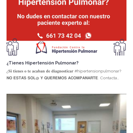
¿Tienes Hipertensión Pulmonar?
¿𝐒𝐢 𝐭𝐢𝐞𝐧𝐞𝐬 𝐨 𝐭𝐞 𝐚𝐜𝐚𝐛𝐚𝐧 𝐝𝐞 𝐝𝐢𝐚𝐠𝐧𝐨𝐬𝐭𝐢𝐜𝐚𝐫 #hipertensionpulmonar?
𝗡𝗢 𝗘𝗦𝗧𝗔́𝗦 𝗦𝗢𝗟@ 𝗬 𝗤𝗨𝗘𝗥𝗘𝗠𝗢𝗦 𝗔𝗖𝗢𝗠𝗣𝗔𝗡̃𝗔𝗥𝗧𝗘. Contacta…