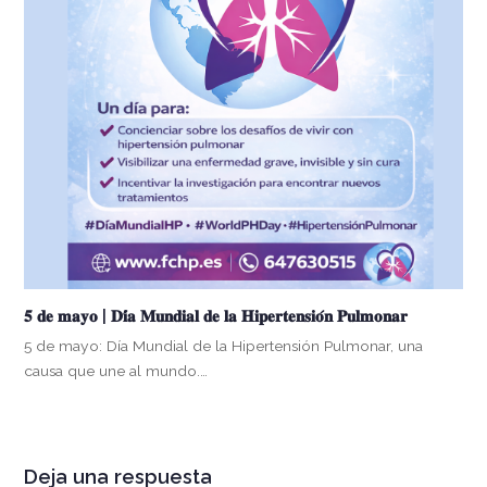
𝟓 𝐝𝐞 𝐦𝐚𝐲𝐨 | 𝐃𝐢́𝐚 𝐌𝐮𝐧𝐝𝐢𝐚𝐥 𝐝𝐞 𝐥𝐚 𝐇𝐢𝐩𝐞𝐫𝐭𝐞𝐧𝐬𝐢𝐨́𝐧 𝐏𝐮𝐥𝐦𝐨𝐧𝐚𝐫
5 de mayo: Día Mundial de la Hipertensión Pulmonar, una
causa que une al mundo.…
Deja una respuesta