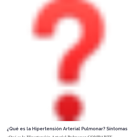
¿Qué es la Hipertensión Arterial Pulmonar? Síntomas
¿𝐐𝐮𝐞́ 𝐞𝐬 𝐥𝐚 𝐇𝐢𝐩𝐞𝐫𝐭𝐞𝐧𝐬𝐢𝐨́𝐧 𝐀𝐫𝐭𝐞𝐫𝐢𝐚𝐥 𝐏𝐮𝐥𝐦𝐨𝐧𝐚𝐫 𝐂𝐎𝐌𝐏𝐀𝐑𝐓𝐄,