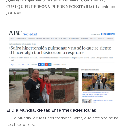
𝐂𝐔𝐀𝐋𝐐𝐔𝐈𝐄𝐑 𝐏𝐄𝐑𝐒𝐎𝐍𝐀 𝐏𝐔𝐄𝐃𝐄 𝐍𝐄𝐂𝐄𝐒𝐈𝐓𝐀𝐑𝐋𝐎. La entrada
¿Qué es…
El Día Mundial de las Enfermedades Raras
El Día Mundial de las Enfermedades Raras, que este año se ha
celebrado el 29…