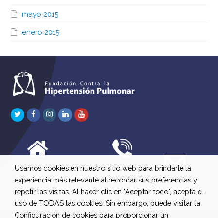
mayo 2015
enero 2015
Twitter
Facebook
Instagram
LinkedIn
Youtube
Usamos cookies en nuestro sitio web para brindarle la
C/ Río Jordán 7 bajo
647 630 515
experiencia más relevante al recordar sus preferencias y
A 28981 Parla Madrid
661 73 42 04
info@fchp.es
repetir las visitas. Al hacer clic en "Aceptar todo", acepta el
613 22 15 27
uso de TODAS las cookies. Sin embargo, puede visitar la
Configuración de cookies para proporcionar un