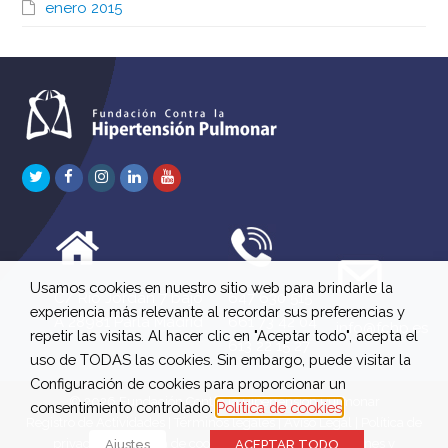
enero 2015
Twitter
Facebook
Instagram
LinkedIn
Youtube
Usamos cookies en nuestro sitio web para brindarle la
C/ Río Jordán 7 bajo
647 630 515
experiencia más relevante al recordar sus preferencias y
A 28981 Parla Madrid
661 73 42 04
info@fchp.es
repetir las visitas. Al hacer clic en "Aceptar todo", acepta el
613 22 15 27
uso de TODAS las cookies. Sin embargo, puede visitar la
Configuración de cookies para proporcionar un
© 2026 Fundación Contra la Hipertensión Pulmonar
consentimiento controlado.
Política de cookies
Registro de Actividades
|
Términos legales
|
Aviso Legal
|
Política de
privacidad
|
Política de cookies
|
Política de devoluciones y
Ajustes
ACEPTAR TODO