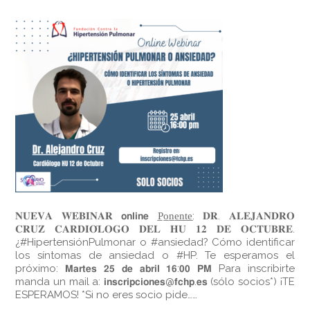
𝐍𝐔𝐄𝐕𝐀 𝐖𝐄𝐁𝐈𝐍𝐀𝐑 𝗼𝗻𝗹𝗶𝗻𝗲 P̲o̲n̲e̲n̲t̲e̲: 𝐃𝐑. 𝐀𝐋𝐄𝐉𝐀𝐍𝐃𝐑𝐎
𝐂𝐑𝐔𝐙 𝐂𝐀𝐑𝐃𝐈𝐎́𝐋𝐎𝐆𝐎 𝐃𝐄𝐋 𝐇𝐔 𝟏𝟐 𝐃𝐄 𝐎𝐂𝐓𝐔𝐁𝐑𝐄.
¿#HipertensiónPulmonar o #ansiedad? Cómo identificar
los síntomas de ansiedad o #HP. Te esperamos el
próximo: 𝗠𝗮𝗿𝘁𝗲𝘀 𝟮𝟱 𝗱𝗲 𝗮𝗯𝗿𝗶𝗹 𝟭𝟲:𝟬𝟬 𝗣𝗠 Para inscribirte
manda un mail a: 𝗶𝗻𝘀𝗰𝗿𝗶𝗽𝗰𝗶𝗼𝗻𝗲𝘀@𝗳𝗰𝗵𝗽.𝗲𝘀 (sólo socios*) ¡TE
ESPERAMOS! *Si no eres socio pide……