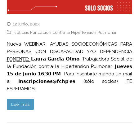
12 junio, 2023
Noticias Fundación contra la Hipertensión Pulmonar
Nueva WEBINAR: AYUDAS SOCIOECONÓMICAS PARA
PERSONAS CON DISCAPACIDAD Y/O DEPENDENCIA
P̳O̳N̳E̳N̳T̳E̳:̳ 𝗟𝗮𝘂𝗿𝗮 𝗚𝗮𝗿𝗰𝗶́𝗮 𝗢𝗹𝗺𝗼, Trabajadora Social de
la Fundación contra la Hipertensión Pulmonar. 𝗝𝘂𝗲𝘃𝗲𝘀
𝟭𝟱 𝗱𝗲 𝗷𝘂𝗻𝗶𝗼 𝟭𝟲:𝟯𝟬 𝗣𝗠 Para inscribirte manda un mail
a: 𝗶𝗻𝘀𝗰𝗿𝗶𝗽𝗰𝗶𝗼𝗻𝗲𝘀@𝗳𝗰𝗵𝗽.𝗲𝘀 (sólo socios) ¡TE
ESPERAMOS!
Leer más