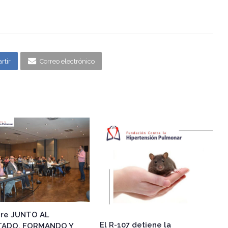
rtir
Correo electrónico
re JUNTO AL
El R-107 detiene la
TADO. FORMANDO Y