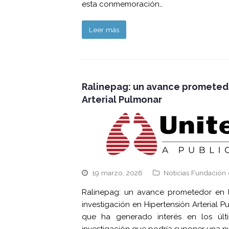
esta conmemoración…
Leer más
Ralinepag: un avance prometedor
Arterial Pulmonar
19 marzo, 2026
Noticias Fundación 
Ralinepag: un avance prometedor en la
investigación en Hipertensión Arterial
que ha generado interés en los úl
investigación que podría suponer una n