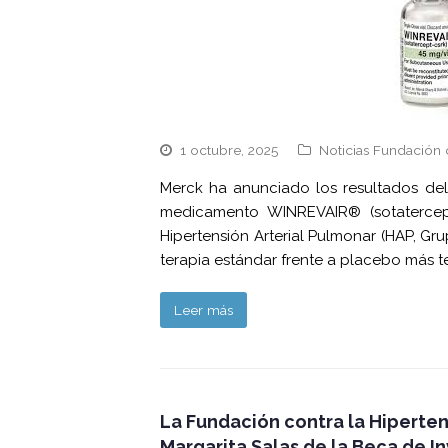
1 octubre, 2025
Noticias Fundación 
Merck ha anunciado los resultados del
medicamento WINREVAIR® (sotatercept
Hipertensión Arterial Pulmonar (HAP, G
terapia estándar frente a placebo más t
Leer más
La Fundación contra la Hiperte
Margarita Salas de la Beca de I