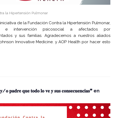
tra la Hipertensión Pulmonar
iniciativa de la Fundación Contra la Hipertensión Pulmonar,
n e intervención psicosocial a afectados por
antados y sus familias. Agradecemos a nuestros aliados
Johnson Innovative Medicine. y AOP Health por hacer esto
𝐞 𝐲/𝐨 𝐩𝐚𝐝𝐫𝐞 𝐪𝐮𝐞 𝐭𝐨𝐝𝐨 𝐥𝐨 𝐯𝐞 𝐲 𝐬𝐮𝐬 𝐜𝐨𝐧𝐬𝐞𝐜𝐮𝐞𝐧𝐜𝐢𝐚𝐬❞ en