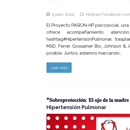
5 julio, 2024
Noticias Fundación con
El Proyecto PASION-HP psicosocial, una 
ofrece acompañamiento, atenció
hashtag#HipertensiónPulmonar, traspl
MSD, Ferrer, Gossamer Bio, Johnson & 
posible. Juntos, estamos marcando…
Leer más
❞𝐒𝐨𝐛𝐫𝐞𝐩𝐫𝐨𝐭𝐞𝐜𝐜𝐢𝐨́𝐧: 𝐄𝐥 𝐨𝐣𝐨 𝐝𝐞 𝐥𝐚 𝐦𝐚𝐝𝐫
Hipertensión Pulmonar