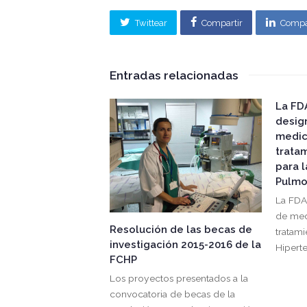
Twittear
Compartir
Compa
Entradas relacionadas
La FD
desig
medic
trata
para l
Pulmo
La FDA
de med
Resolución de las becas de
tratami
investigación 2015-2016 de la
Hipert
FCHP
Los proyectos presentados a la
convocatoria de becas de la