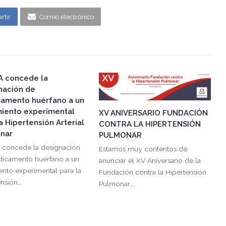
rtir
Correo electrónico
A concede la
nación de
amento huérfano a un
miento experimental
XV ANIVERSARIO FUNDACIÓN
a Hipertensión Arterial
CONTRA LA HIPERTENSIÓN
nar
PULMONAR
 concede la designación
Estamos muy contentos de
icamento huérfano a un
anunciar el XV Aniversario de la
ento experimental para la
Fundación contra la Hipertensión
ensión…
Pulmonar.…