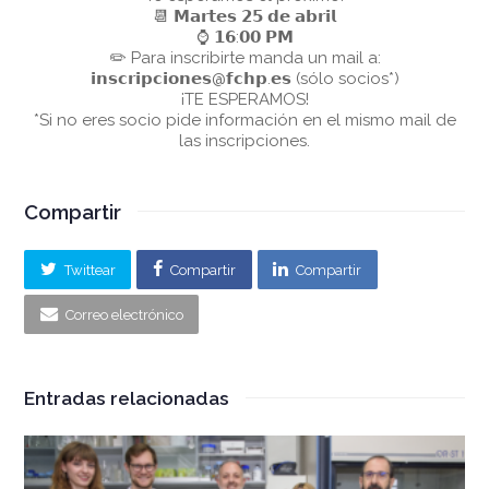
📆 𝗠𝗮𝗿𝘁𝗲𝘀 𝟮𝟱 𝗱𝗲 𝗮𝗯𝗿𝗶𝗹
⌚ 𝟭𝟲:𝟬𝟬 𝗣𝗠
✏️ Para inscribirte manda un mail a:
𝗶𝗻𝘀𝗰𝗿𝗶𝗽𝗰𝗶𝗼𝗻𝗲𝘀@𝗳𝗰𝗵𝗽.𝗲𝘀 (sólo socios*)
¡TE ESPERAMOS!
*Si no eres socio pide información en el mismo mail de
las inscripciones.
Compartir
Twittear
Compartir
Compartir
Correo electrónico
Entradas relacionadas