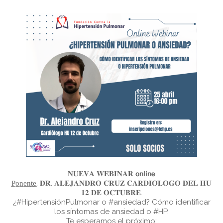
𝐍𝐔𝐄𝐕𝐀 𝐖𝐄𝐁𝐈𝐍𝐀𝐑 𝗼𝗻𝗹𝗶𝗻𝗲
P̲o̲n̲e̲n̲t̲e̲: 𝐃𝐑. 𝐀𝐋𝐄𝐉𝐀𝐍𝐃𝐑𝐎 𝐂𝐑𝐔𝐙 𝐂𝐀𝐑𝐃𝐈𝐎́𝐋𝐎𝐆𝐎 𝐃𝐄𝐋 𝐇𝐔
𝟏𝟐 𝐃𝐄 𝐎𝐂𝐓𝐔𝐁𝐑𝐄.
¿#HipertensiónPulmonar o #ansiedad? Cómo identificar
los síntomas de ansiedad o #HP.
Te esperamos el próximo: